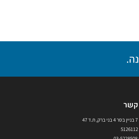
נה.
 קשר
 47
5
03