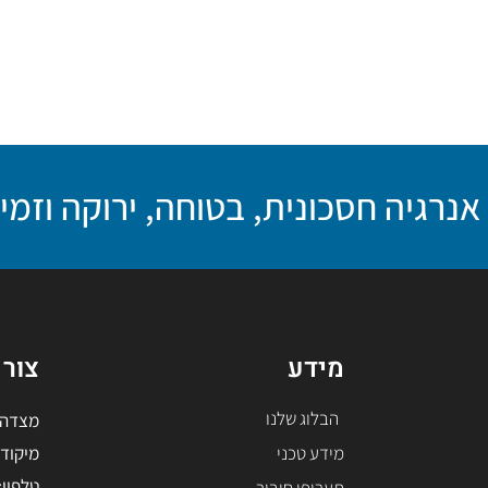
נרגיה חסכונית, בטוחה, ירוקה וזמי
מידע
צור
הבלוג שלנו
מצדה 7 בניין בסר 4 בני ברק, ת.ד
מידע טכני
מיקוד 126112
טלפון: -5228508
תעריפי חיבור