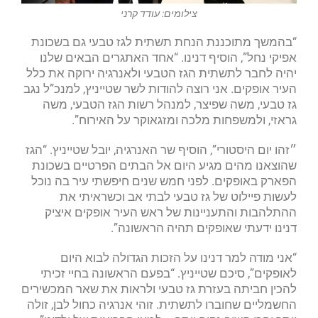
צילומים: עודד קרני
“בהמשך מתוכננת הנחת תשתית לגז טבעי גם בשכונת
אפיקי נחל”, הוסיף דנינו. “אחד האתגרים הבאים שלנו
יהיה לחבר לתשתית הגז הטבעי ולאנרגיה ירוקה את כלל
העיר אופקים. אני רוצה להודות לשר שטייניץ, למנכ”ל נגב
גז טבעי, משה שפיצר, למנהל רשות הגז הטבעי, משה
גראזי, ולמשפחות מלכה ומזגאוקר על האירוח”.
״זהו יום היסטורי”, הוסיף שר האנרגיה, יובל שטייניץ. “הגז
שהוצאנו מהים מגיע היום אל הבתים הפרטיים בשכונת
הפארק באופקים. לפני חמש שנים חיפשתי עיר בה נוכל
לעשות פיילוט של גז טבעי לבתי אב וכשראיתי את
ההתלהבות והתעניינות של ראש העיר אופקים איציק
דנינו ידעתי שאופקים תהיה הראשונה”.
“אני מודה למר דנינו על הזכות הגדולה לבוא היום
לאופקים”, סיכם שטייניץ. “בפעם הראשונה בחיי זכיתי
להכין חביתה בעזרת גז טבעי ולראות את שאר המכשירים
החשמליים שחוברו לתשתית. זוהי אנרגיה כחול לבן, זולה