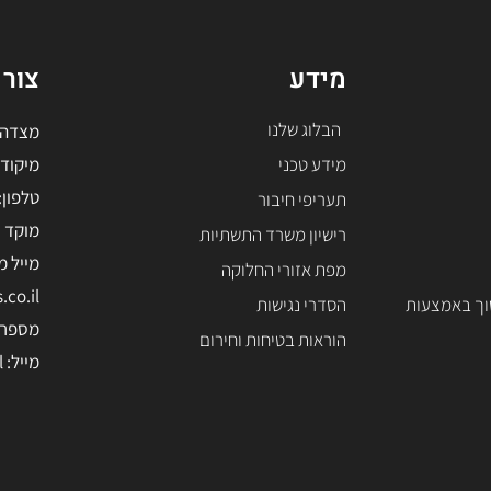
מידע
צור
הבלוג שלנו
מצדה 7 בניין בסר 4 בני ברק, ת.ד
מידע טכני
מיקוד 126112
טלפון: -5228508
תעריפי חיבור
מוקד שי
רישיון משרד התשתיות
מייל מ
מפת אזורי החלוקה
co.il
וך באמצעות
הסדרי נגישות
מספר חירום:
הוראות בטיחות וחירום
מייל: office@negevgas.co.il