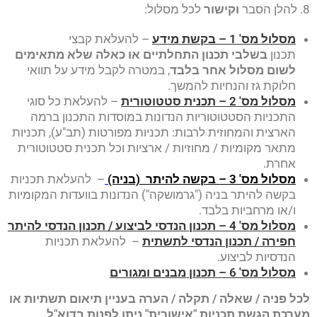
8. להלן הסבר
וקישור
לכל מסלול:
מסלול מס' 1 – בקשת מידע
– להעלאת קבצי
תכנון
בשלבי תכנון התחלתיים או כאלה שלא מתאימים
לשום מסלול אחר בלבד
, במטרה לקבל מידע על תוואי
חלוקת גז והנחיות להמשך.
מסלול מס' 2 – תכנית סטטוטורית
– להעלאת כל סוגי
התכניות הסטטוטוריות הנדונות במוסדות התכנון ברמה
הארצית והמחוזית לרבות: תכניות מפורטות (תב"ע), תכניות
מתאר מקומיות / מחוזיות / ארציות וכל תכנית סטטוטורית
אחרת.
מסלול מס' 3 – בקשה להיתר
(בניה)
– להעלאת תכניות
בקשה להיתר בניה ("גרמושקה") הנדונות בוועדות המקומיות
ו/או מרחביות בלבד.
מסלול מס' 4 – תכנון הנדסי לביצוע / תכנון הנדסי להיתר
חפירה / תכנון הנדסי לתשתית
– להעלאת תכניות
הנדסיות לביצוע.
מסלול מס' 6 – תכנון מבנים ומגורים
לכל פניה / שאלה / תקלה / הערה בעניין תיאום תשתיות או
מערכת הגשת תכניות "אישורית" ניתן לפנות בדוא"ל