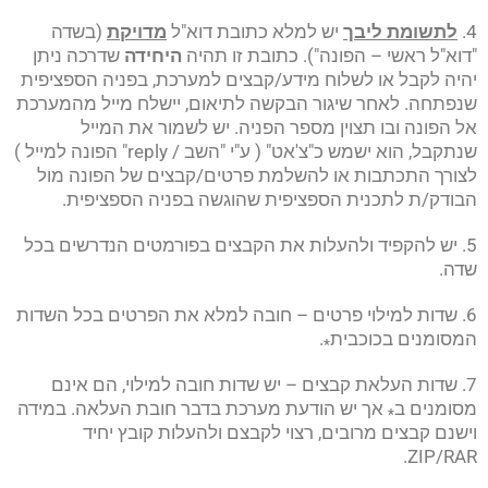
4.
לתשומת ליבך
יש למלא כתובת דוא"ל
מדויקת
(בשדה
"דוא"ל ראשי – הפונה"). כתובת זו תהיה
היחידה
שדרכה ניתן
יהיה לקבל או לשלוח מידע/קבצים למערכת, בפניה הספציפית
שנפתחה. לאחר שיגור הבקשה לתיאום, יישלח מייל מהמערכת
אל הפונה ובו תצוין מספר הפניה. יש לשמור את המייל
שנתקבל, הוא ישמש כ"צ'אט" ( ע"י "השב / reply" הפונה למייל )
לצורך התכתבות או להשלמת פרטים/קבצים של הפונה מול
הבודק/ת לתכנית הספציפית שהוגשה בפניה הספציפית.
5. יש להקפיד ולהעלות את הקבצים בפורמטים הנדרשים בכל
שדה.
6. שדות למילוי פרטים – חובה למלא את הפרטים בכל השדות
המסומנים בכוכבית
.
*
7. שדות העלאת קבצים – יש שדות חובה למילוי, הם אינם
מסומנים ב
אך יש הודעת מערכת בדבר חובת העלאה. במידה
*
וישנם קבצים מרובים, רצוי לקבצם ולהעלות קובץ יחיד
ZIP/RAR.