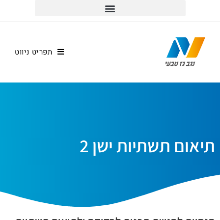
למוקד שירות הלקוחות וההזמנות חייגו *5917
תפריט ניווט
תיאום תשתיות ישן 2