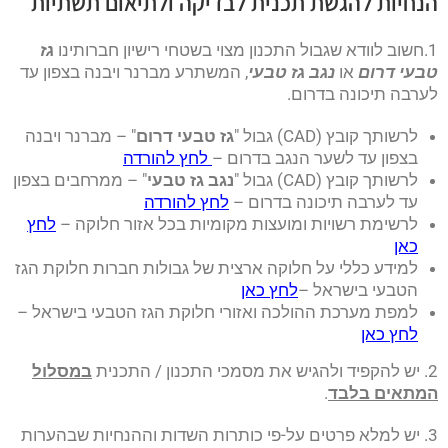
הנחיות להגשת תכנית לבדיקה ולתיאום תשתיות
1.חשוב לוודא שגבול התכנון מצוי בשטחי רישיון חברותינו
גז
טבעי דרום
או
נגב גז טבעי
, המשתרע מברנר ויבנה בצפון עד
לערבה תיכונה בדרום.
לרשותך קובץ (CAD) גבול "
גז טבעי דרום
" – מברנר ויבנה
בצפון עד לשער הנגב בדרום –
לחץ להורדה
לרשותך קובץ (CAD) גבול "
נגב גז טבעי
" – ממרחבים בצפון
עד לערבה תיכונה בדרום –
לחץ להורדה
לרשימת רשויות ומועצות מקומיות בכל אזור חלוקה –
לחץ
כאן
למידע כללי על חלוקה ארצית של גבולות חברות חלוקת הגז
הטבעי בישראל –
לחץ כאן
למפת מערכת ההולכה ואזורי חלוקת הגז הטבעי בישראל –
לחץ כאן
2. יש להקפיד ולהגיש את מסמכי התכנון / התכנית
במסלול
המתאים בלבד
.
3. יש למלא פרטים על-פי כותרות השדות וההנחיות שבהערות